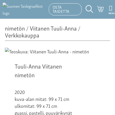
OSTA
Ostosk
TAIDETTA
MENU
Hakutoiminto
nimetön
/
Viitanen Tuuli-Anna
/
Verkkokauppa
Tuuli-Anna Viitanen
nimetön
2020
kuva-alan mitat: 99 x 71 cm
ulkomitat: 99 x 71 cm
guassi, pastelli, puuvärikynät