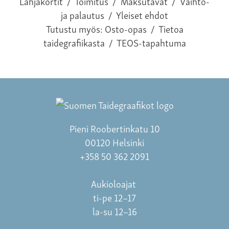
Lahjakortit
/
Toimitus
/
Maksutavat
/
Vaihto-
ja palautus
/
Yleiset ehdot
Tutustu myös:
Osto-opas
/
Tietoa
taidegrafiikasta
/
TEOS-tapahtuma
Pieni Roobertinkatu 10
00120 Helsinki
+358 50 362 2091
Aukioloajat
ti-pe 12–17
la-su 12–16