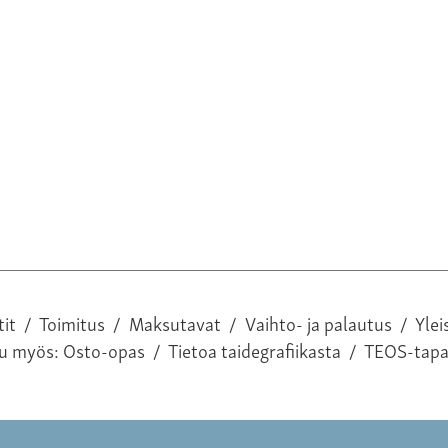
tit
/
Toimitus
/
Maksutavat
/
Vaihto- ja palautus
/
Ylei
tu myös:
Osto-opas
/
Tietoa taidegrafiikasta
/
TEOS-tap