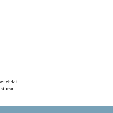
set ehdot
ahtuma