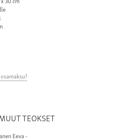
 x 30 cm
lle
1
n
o osamaksu?
N MUUT TEOKSET