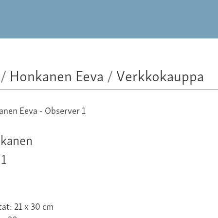
/
Honkanen Eeva
/
Verkkokauppa
nkanen
 1
at: 21 x 30 cm