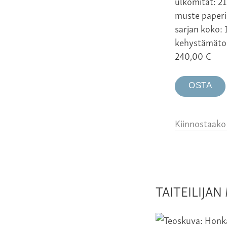
ulkomitat: 21
muste paperi
sarjan koko: 
kehystämäto
240,00
€
OSTA
Kiinnostaak
TAITEILIJA