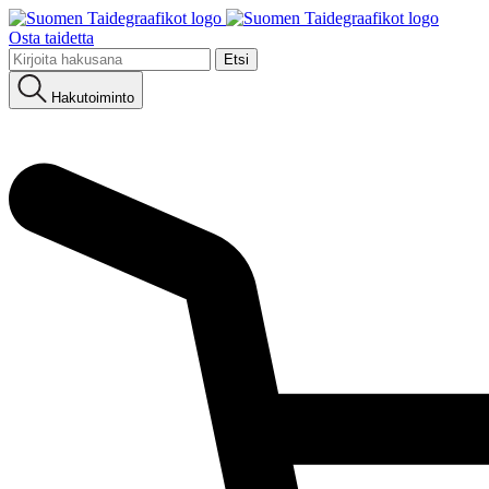
Osta taidetta
Etsi:
Hakutoiminto