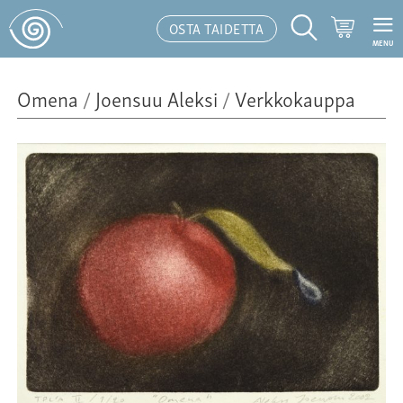
Ostoskor
OSTA TAIDETTA
MENU
Hakutoiminto
Omena
/
Joensuu Aleksi
/
Verkkokauppa