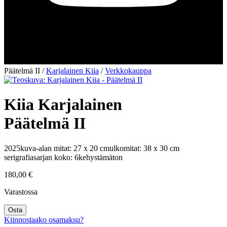
Päätelmä II
/
Karjalainen Kiia
/
Verkkokauppa
Kiia Karjalainen
Päätelmä II
2025
kuva-alan mitat: 27 x 20 cm
ulkomitat: 38 x 30 cm
serigrafia
sarjan koko: 6
kehystämäton
180,00
€
Varastossa
Päätelmä
Osta
II
Kiinnostaako osamaksu?
määrä