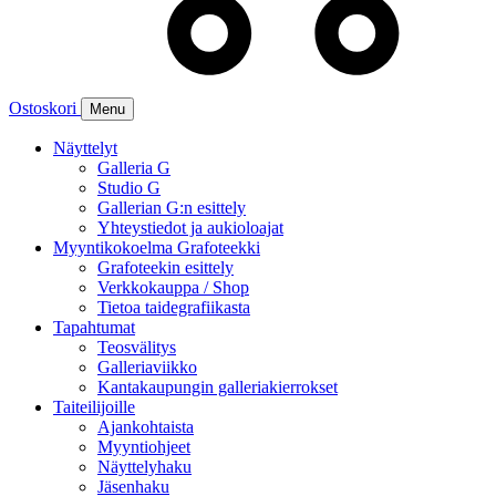
Ostoskori
Menu
Näyttelyt
Galleria G
Studio G
Gallerian G:n esittely
Yhteystiedot ja aukioloajat
Myyntikokoelma Grafoteekki
Grafoteekin esittely
Verkkokauppa / Shop
Tietoa taidegrafiikasta
Tapahtumat
Teosvälitys
Galleriaviikko
Kantakaupungin galleriakierrokset
Taiteilijoille
Ajankohtaista
Myyntiohjeet
Näyttelyhaku
Jäsenhaku