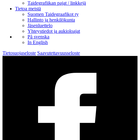
Taidegrafiikan pajat / linkkejä
Tietoa meistä
Suomen Taidegraafikot ry
Hallinto ja henkilökunta
Jäsenluettelo
Yhteystiedot ja aukioloajat
På svenska
In English
Tietosuojaseloste
Saavutettavuusseloste