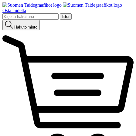
Osta taidetta
Etsi:
Hakutoiminto