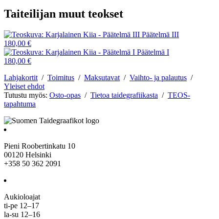
Taiteilijan muut teokset
Päätelmä III
180,00 €
Päätelmä I
180,00 €
Lahjakortit
/
Toimitus
/
Maksutavat
/
Vaihto- ja palautus
/
Yleiset ehdot
Tutustu myös:
Osto-opas
/
Tietoa taidegrafiikasta
/
TEOS-
tapahtuma
Pieni Roobertinkatu 10
00120 Helsinki
+358 50 362 2091
Aukioloajat
ti-pe 12–17
la-su 12–16