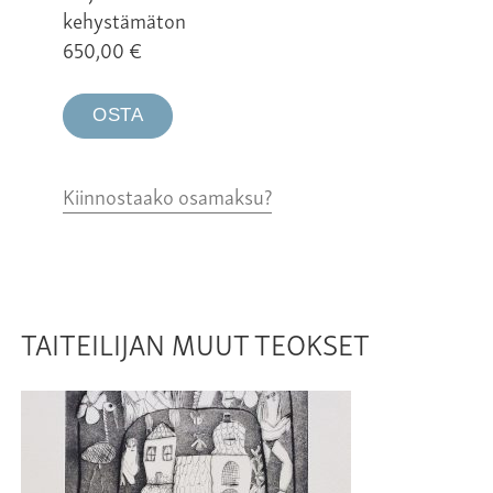
kehystämäton
650,00
€
OSTA
Kiinnostaako osamaksu?
TAITEILIJAN MUUT TEOKSET
24