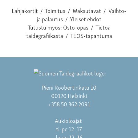
Lahjakortit
/
Toimitus
/
Maksutavat
/
Vaihto-
ja palautus
/
Yleiset ehdot
Tutustu myös:
Osto-opas
/
Tietoa
taidegrafiikasta
/
TEOS-tapahtuma
Pieni Roobertinkatu 10
00120 Helsinki
+358 50 362 2091
Aukioloajat
ti-pe 12–17
la-su 12–16