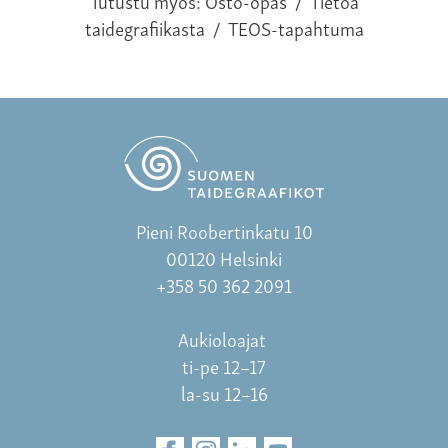
Tutustu myös:
Osto-opas
/
Tietoa
taidegrafiikasta
/
TEOS-tapahtuma
Pieni Roobertinkatu 10
00120 Helsinki
+358 50 362 2091
Aukioloajat
ti-pe 12–17
la-su 12–16