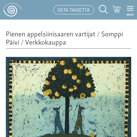
Ostoskor
OSTA TAIDETTA
MENU
Hakutoiminto
Pienen appelsiinisaaren vartijat
/
Somppi
Päivi
/
Verkkokauppa