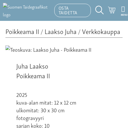
OSTA
Ostosk
TAIDETTA
MENU
Hakutoiminto
Poikkeama II
/
Laakso Juha
/
Verkkokauppa
Juha Laakso
Poikkeama II
2025
kuva-alan mitat: 12 x 12 cm
ulkomitat: 30 x 30 cm
fotogravyyri
sarjan koko: 10