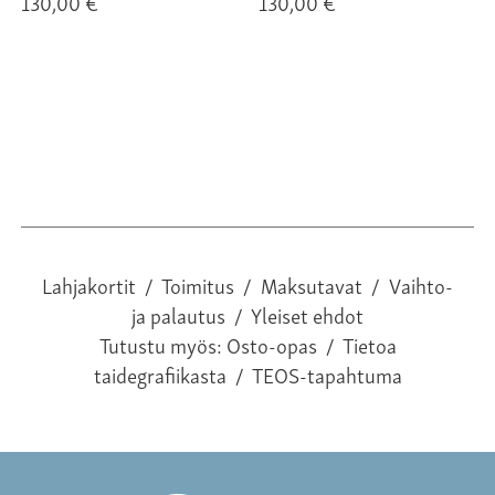
130,00 €
130,00 €
Lahjakortit
/
Toimitus
/
Maksutavat
/
Vaihto-
ja palautus
/
Yleiset ehdot
Tutustu myös:
Osto-opas
/
Tietoa
taidegrafiikasta
/
TEOS-tapahtuma