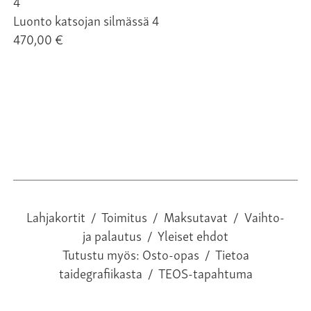
Luonto katsojan silmässä 4
Lu
470,00 €
47
Lahjakortit
/
Toimitus
/
Maksutavat
/
Vaihto-
ja palautus
/
Yleiset ehdot
Tutustu myös:
Osto-opas
/
Tietoa
taidegrafiikasta
/
TEOS-tapahtuma