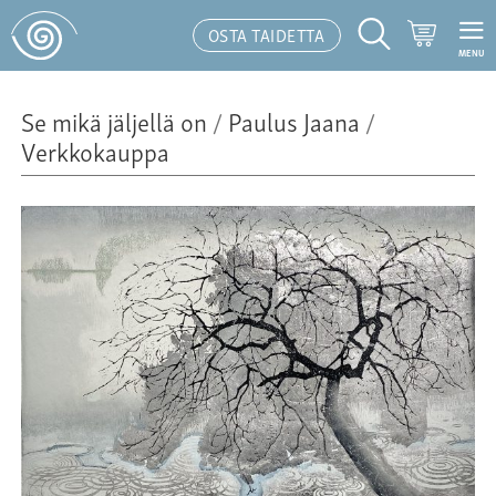
Ostoskor
OSTA TAIDETTA
MENU
Hakutoiminto
Se mikä jäljellä on
/
Paulus Jaana
/
Verkkokauppa