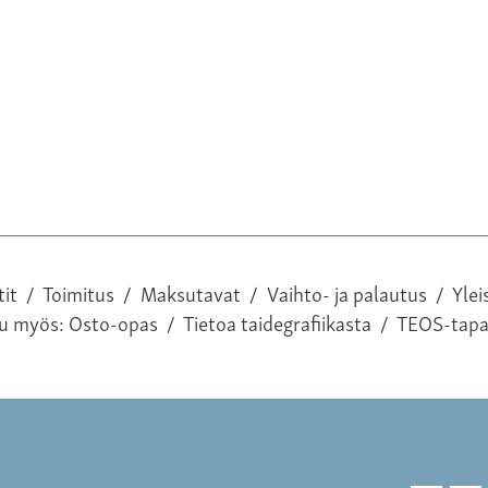
tit
/
Toimitus
/
Maksutavat
/
Vaihto- ja palautus
/
Ylei
tu myös:
Osto-opas
/
Tietoa taidegrafiikasta
/
TEOS-tap