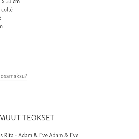
4 x 33 cm
-collé
6
n
o osamaksu?
N MUUT TEOKSET
Adam & Eve