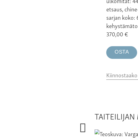
ulkomitat: 4
etsaus, chine
sarjan koko: 
kehystämäto
370,00
€
OSTA
Kiinnostaak
TAITEILIJA