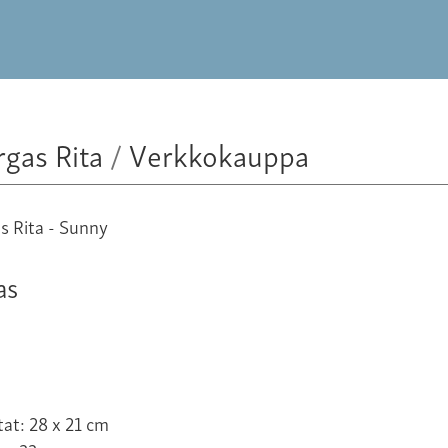
rgas Rita
/
Verkkokauppa
as
at: 28 x 21 cm