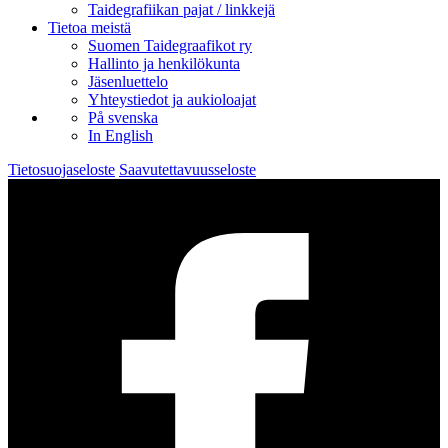
Taidegrafiikan pajat / linkkejä
Tietoa meistä
Suomen Taidegraafikot ry
Hallinto ja henkilökunta
Jäsenluettelo
Yhteystiedot ja aukioloajat
På svenska
In English
Tietosuojaseloste
Saavutettavuusseloste