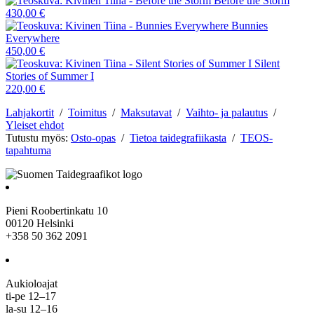
Before the Storm
430,00 €
Bunnies
Everywhere
450,00 €
Silent
Stories of Summer I
220,00 €
Lahjakortit
/
Toimitus
/
Maksutavat
/
Vaihto- ja palautus
/
Yleiset ehdot
Tutustu myös:
Osto-opas
/
Tietoa taidegrafiikasta
/
TEOS-
tapahtuma
Pieni Roobertinkatu 10
00120 Helsinki
+358 50 362 2091
Aukioloajat
ti-pe 12–17
la-su 12–16