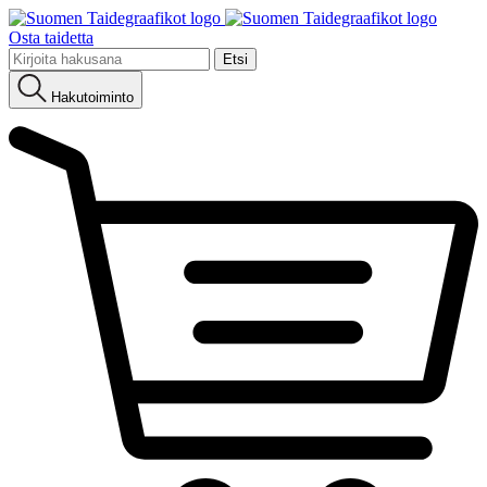
Osta taidetta
Etsi:
Hakutoiminto