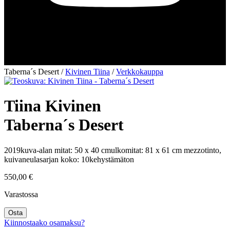
Taberna´s Desert
/
Kivinen Tiina
/
Verkkokauppa
Tiina Kivinen
Taberna´s Desert
2019
kuva-alan mitat: 50 x 40 cm
ulkomitat: 81 x 61 cm
mezzotinto,
kuivaneula
sarjan koko: 10
kehystämäton
550,00
€
Varastossa
Taberna
Osta
´s
Kiinnostaako osamaksu?
Desert