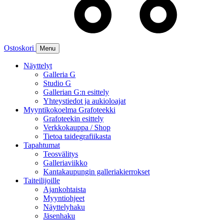
Ostoskori
Menu
Näyttelyt
Galleria G
Studio G
Gallerian G:n esittely
Yhteystiedot ja aukioloajat
Myyntikokoelma Grafoteekki
Grafoteekin esittely
Verkkokauppa / Shop
Tietoa taidegrafiikasta
Tapahtumat
Teosvälitys
Galleriaviikko
Kantakaupungin galleriakierrokset
Taiteilijoille
Ajankohtaista
Myyntiohjeet
Näyttelyhaku
Jäsenhaku