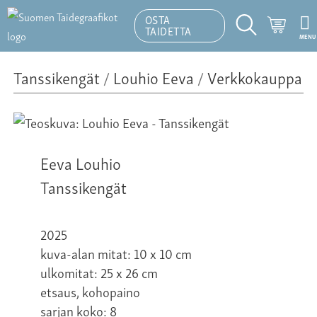
OSTA
Ostosk
TAIDETTA
MENU
Hakutoiminto
Tanssikengät
/
Louhio Eeva
/
Verkkokauppa
Eeva Louhio
Tanssikengät
2025
kuva-alan mitat: 10 x 10 cm
ulkomitat: 25 x 26 cm
etsaus, kohopaino
sarjan koko: 8