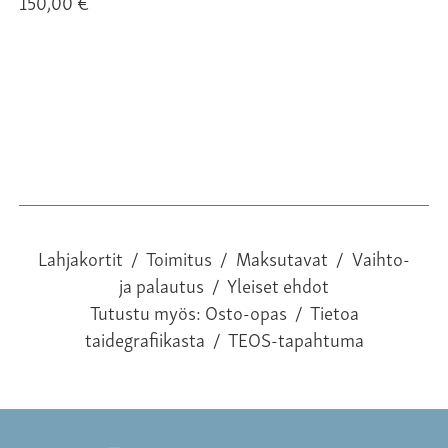
150,00 €
15
Lahjakortit
/
Toimitus
/
Maksutavat
/
Vaihto-
ja palautus
/
Yleiset ehdot
Tutustu myös:
Osto-opas
/
Tietoa
taidegrafiikasta
/
TEOS-tapahtuma