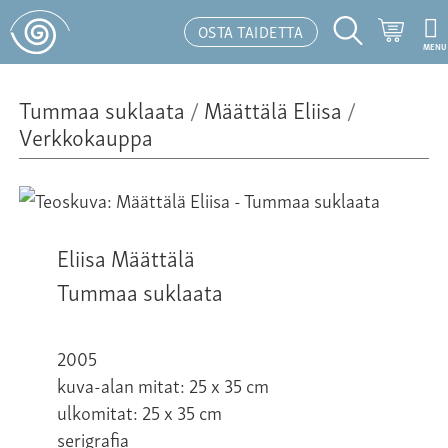
Ostosk
OSTA TAIDETTA
MENU
Hakutoiminto
Tummaa suklaata
/
Määttälä Eliisa
/
Verkkokauppa
Eliisa Määttälä
Tummaa suklaata
2005
kuva-alan mitat: 25 x 35 cm
ulkomitat: 25 x 35 cm
serigrafia