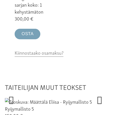
sarjan koko: 1
kehystämäton
300,00
€
OSTA
Kiinnostaako osamaksu?
TAITEILIJAN MUUT TEOKSET
Ryijymallisto 5
Ry