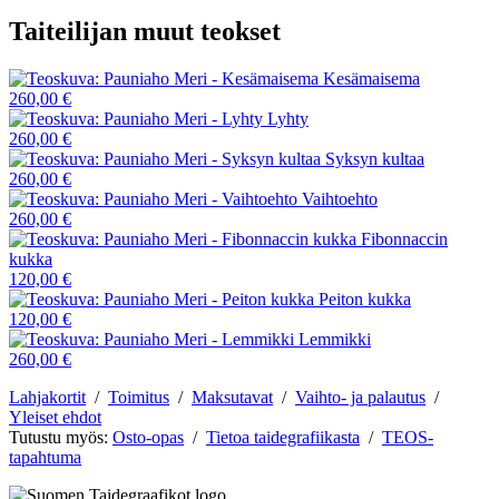
Taiteilijan muut teokset
Kesämaisema
260,00 €
Lyhty
260,00 €
Syksyn kultaa
260,00 €
Vaihtoehto
260,00 €
Fibonnaccin
kukka
120,00 €
Peiton kukka
120,00 €
Lemmikki
260,00 €
Lahjakortit
/
Toimitus
/
Maksutavat
/
Vaihto- ja palautus
/
Yleiset ehdot
Tutustu myös:
Osto-opas
/
Tietoa taidegrafiikasta
/
TEOS-
tapahtuma