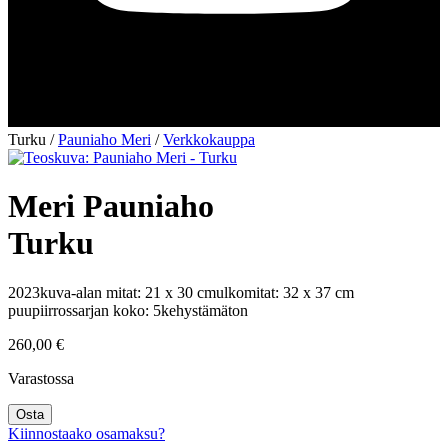
Turku
/
Pauniaho Meri
/
Verkkokauppa
Meri Pauniaho
Turku
2023
kuva-alan mitat: 21 x 30 cm
ulkomitat: 32 x 37 cm
puupiirros
sarjan koko: 5
kehystämäton
260,00
€
Varastossa
Turku
Osta
määrä
Kiinnostaako osamaksu?