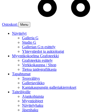
Ostoskori
Menu
Näyttelyt
Galleria G
Studio G
Gallerian G:n esittely
Yhteystiedot ja aukioloajat
Myyntikokoelma Grafoteekki
Grafoteekin esittely
Verkkokauppa / Shop
Tietoa taidegrafiikasta
Tapahtumat
Teosvälitys
Galleriaviikko
Kantakaupungin galleriakierrokset
Taiteilijoille
Ajankohtaista
Myyntiohjeet
Näyttelyhaku
Jäsenhaku