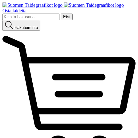
Osta taidetta
Etsi:
Hakutoiminto