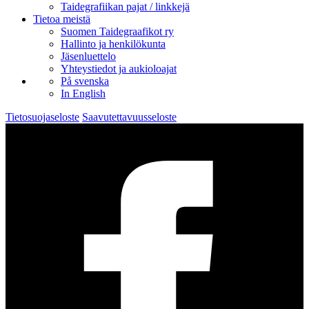
Taidegrafiikan pajat / linkkejä
Tietoa meistä
Suomen Taidegraafikot ry
Hallinto ja henkilökunta
Jäsenluettelo
Yhteystiedot ja aukioloajat
På svenska
In English
Tietosuojaseloste
Saavutettavuusseloste