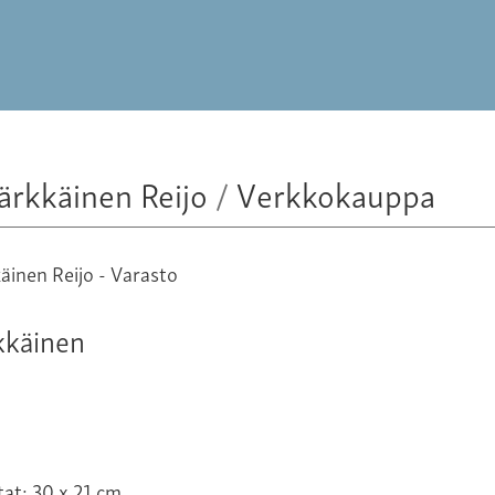
ärkkäinen Reijo
/
Verkkokauppa
kkäinen
at: 30 x 21 cm