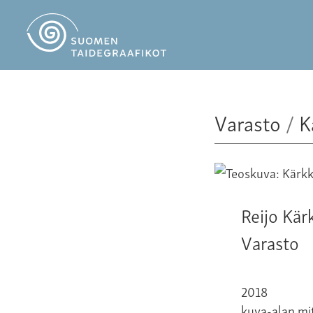
Varasto
/
K
Reijo Kär
Varasto
2018
kuva-alan mit