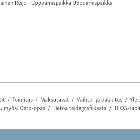
Uppoamispaikka
tit
/
Toimitus
/
Maksutavat
/
Vaihto- ja palautus
/
Ylei
tu myös:
Osto-opas
/
Tietoa taidegrafiikasta
/
TEOS-tap