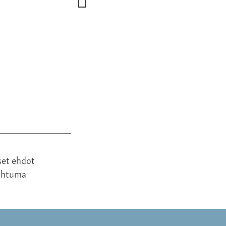
blue sleepingbag and brown helmet
950,00 €
set ehdot
ahtuma