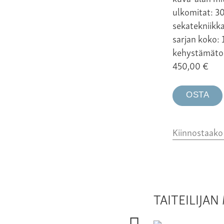
ulkomitat: 30
sekatekniikk
sarjan koko: 
kehystämäto
450,00
€
OSTA
Kiinnostaak
TAITEILIJA