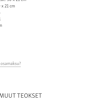
 x 21 cm
a
1
n
o osamaksu?
N MUUT TEOKSET