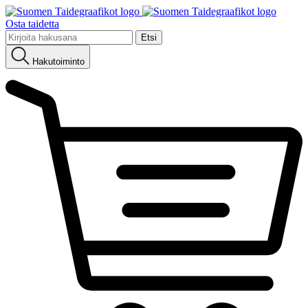
Osta taidetta
Etsi:
Hakutoiminto