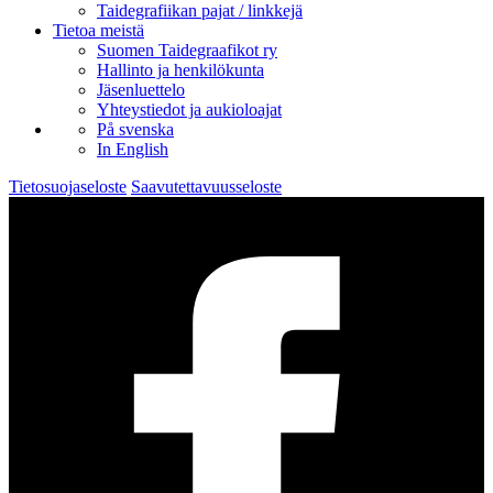
Taidegrafiikan pajat / linkkejä
Tietoa meistä
Suomen Taidegraafikot ry
Hallinto ja henkilökunta
Jäsenluettelo
Yhteystiedot ja aukioloajat
På svenska
In English
Tietosuojaseloste
Saavutettavuusseloste