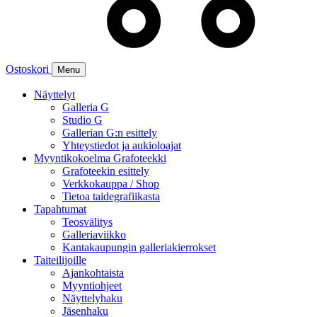
Ostoskori
Menu
Näyttelyt
Galleria G
Studio G
Gallerian G:n esittely
Yhteystiedot ja aukioloajat
Myyntikokoelma Grafoteekki
Grafoteekin esittely
Verkkokauppa / Shop
Tietoa taidegrafiikasta
Tapahtumat
Teosvälitys
Galleriaviikko
Kantakaupungin galleriakierrokset
Taiteilijoille
Ajankohtaista
Myyntiohjeet
Näyttelyhaku
Jäsenhaku