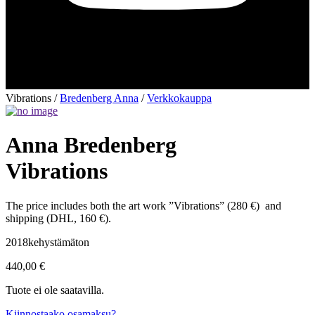
Vibrations
/
Bredenberg Anna
/
Verkkokauppa
Anna Bredenberg
Vibrations
The price includes both the art work ”Vibrations” (280 €) and
shipping (DHL, 160 €).
2018
kehystämäton
440,00
€
Tuote ei ole saatavilla.
Kiinnostaako osamaksu?