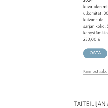
kuva-alan mit
ulkomitat: 3
kuivaneula
sarjan koko: 
kehystämäto
230,00
€
OSTA
Kiinnostaak
TAITEILIJA