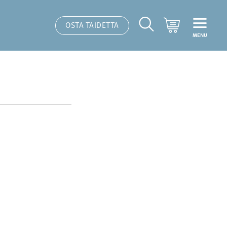
Ostoskori
OSTA TAIDETTA
MENU
Hakutoiminto