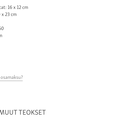
at: 16 x 12 cm
0 x 23 cm
50
n
o osamaksu?
N MUUT TEOKSET