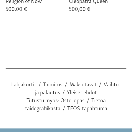
Religion of Now
Cleopatra Queen
500,00 €
500,00 €
Lahjakortit
/
Toimitus
/
Maksutavat
/
Vaihto-
ja palautus
/
Yleiset ehdot
Tutustu myös:
Osto-opas
/
Tietoa
taidegrafiikasta
/
TEOS-tapahtuma