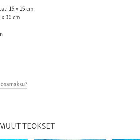
at: 15 x 15 cm
6 x 36 cm
n
o osamaksu?
N MUUT TEOKSET