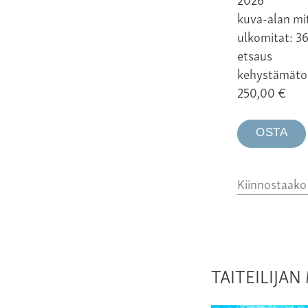
kuva-alan mit
ulkomitat: 3
etsaus
kehystämäto
250,00
€
OSTA
Kiinnostaak
TAITEILIJA