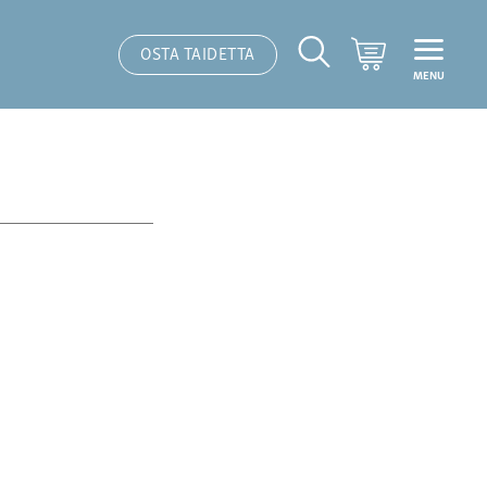
Ostoskori
OSTA TAIDETTA
MENU
Hakutoiminto