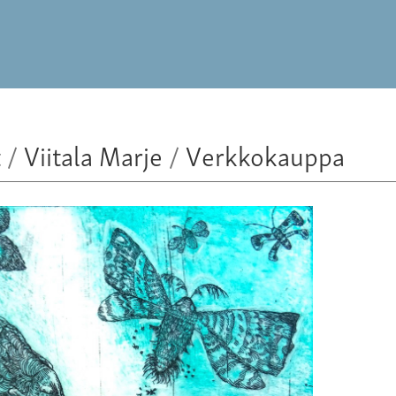
t
/
Viitala Marje
/
Verkkokauppa