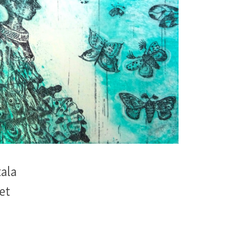
tala
et