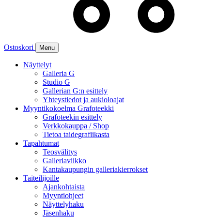
Ostoskori
Menu
Näyttelyt
Galleria G
Studio G
Gallerian G:n esittely
Yhteystiedot ja aukioloajat
Myyntikokoelma Grafoteekki
Grafoteekin esittely
Verkkokauppa / Shop
Tietoa taidegrafiikasta
Tapahtumat
Teosvälitys
Galleriaviikko
Kantakaupungin galleriakierrokset
Taiteilijoille
Ajankohtaista
Myyntiohjeet
Näyttelyhaku
Jäsenhaku