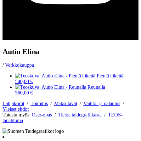
Autio Elina
/
Verkkokauppa
Pientä liikettä
540,00 €
Reunalla
560,00 €
Lahjakortit
/
Toimitus
/
Maksutavat
/
Vaihto- ja palautus
/
Yleiset ehdot
Tutustu myös:
Osto-opas
/
Tietoa taidegrafiikasta
/
TEOS-
tapahtuma