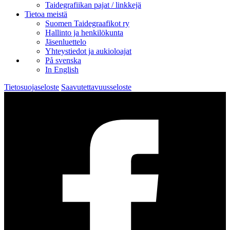
Taidegrafiikan pajat / linkkejä
Tietoa meistä
Suomen Taidegraafikot ry
Hallinto ja henkilökunta
Jäsenluettelo
Yhteystiedot ja aukioloajat
På svenska
In English
Tietosuojaseloste
Saavutettavuusseloste