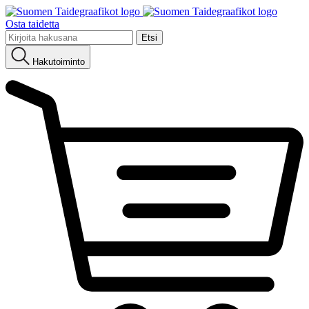
Osta taidetta
Etsi:
Hakutoiminto