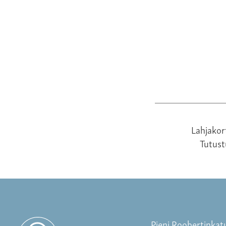
Lahjakor
Tutus
Pieni Roobertinkat