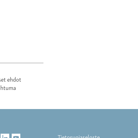
set ehdot
ahtuma
Tietosuojaseloste