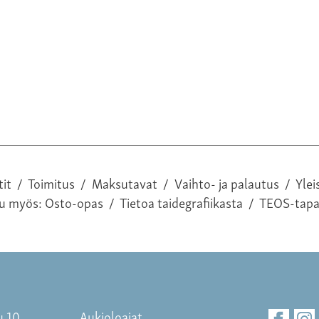
tit
/
Toimitus
/
Maksutavat
/
Vaihto- ja palautus
/
Ylei
tu myös:
Osto-opas
/
Tietoa taidegrafiikasta
/
TEOS-tap
u 10
Aukioloajat