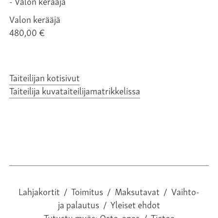
Valon kerääjä
480,00 €
Taiteilijan kotisivut
Taiteilija kuvataiteilijamatrikkelissa
Lahjakortit
/
Toimitus
/
Maksutavat
/
Vaihto-
ja palautus
/
Yleiset ehdot
Tutustu myös:
Osto-opas
/
Tietoa