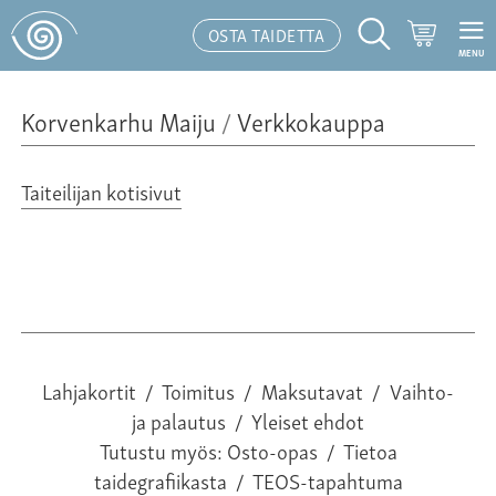
Ostoskor
OSTA TAIDETTA
MENU
Hakutoiminto
Korvenkarhu Maiju
/
Verkkokauppa
Taiteilijan kotisivut
Lahjakortit
/
Toimitus
/
Maksutavat
/
Vaihto-
ja palautus
/
Yleiset ehdot
Tutustu myös:
Osto-opas
/
Tietoa
taidegrafiikasta
/
TEOS-tapahtuma