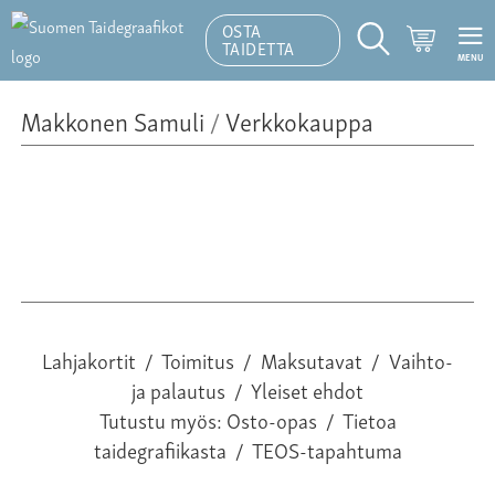
OSTA
Ostoskor
TAIDETTA
MENU
Hakutoiminto
Makkonen Samuli
/
Verkkokauppa
Lahjakortit
/
Toimitus
/
Maksutavat
/
Vaihto-
ja palautus
/
Yleiset ehdot
Tutustu myös:
Osto-opas
/
Tietoa
taidegrafiikasta
/
TEOS-tapahtuma