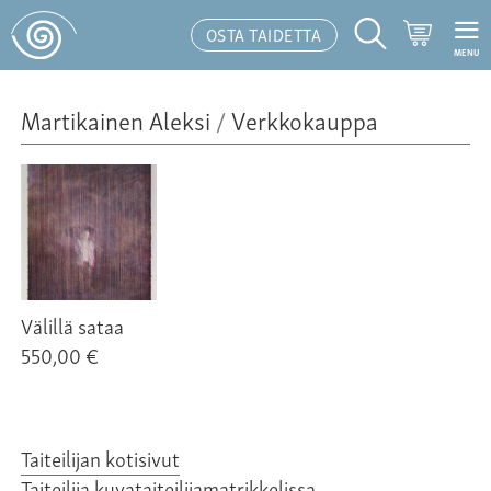
Ostoskor
OSTA TAIDETTA
MENU
Hakutoiminto
Martikainen Aleksi
/
Verkkokauppa
Välillä sataa
550,00 €
Taiteilijan kotisivut
Taiteilija kuvataiteilijamatrikkelissa