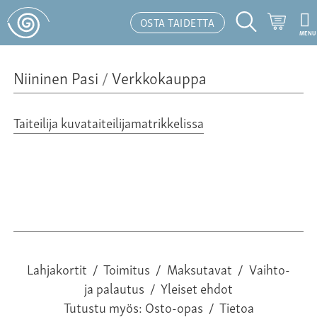
Ostosk
OSTA TAIDETTA
MENU
Hakutoiminto
Niininen Pasi
/
Verkkokauppa
Taiteilija kuvataiteilijamatrikkelissa
Lahjakortit
/
Toimitus
/
Maksutavat
/
Vaihto-
ja palautus
/
Yleiset ehdot
Tutustu myös:
Osto-opas
/
Tietoa