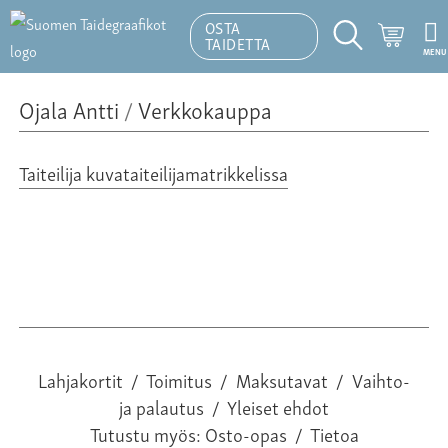
OSTA
Ostosk
TAIDETTA
MENU
Hakutoiminto
Ojala Antti
/
Verkkokauppa
Taiteilija kuvataiteilijamatrikkelissa
Lahjakortit
/
Toimitus
/
Maksutavat
/
Vaihto-
ja palautus
/
Yleiset ehdot
Tutustu myös:
Osto-opas
/
Tietoa