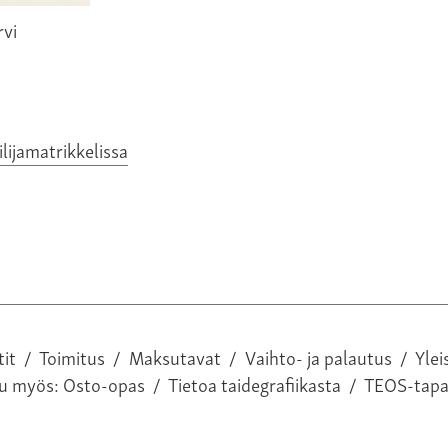
rvi
eilijamatrikkelissa
tit
/
Toimitus
/
Maksutavat
/
Vaihto- ja palautus
/
Ylei
tu myös:
Osto-opas
/
Tietoa taidegrafiikasta
/
TEOS-tap