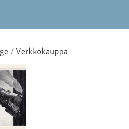
lge
/
Verkkokauppa