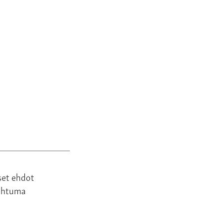
set ehdot
ahtuma