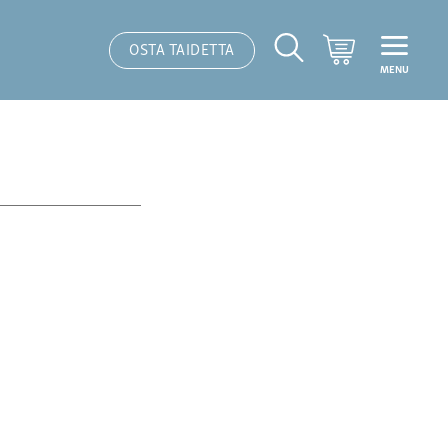
Ostoskori
OSTA TAIDETTA
MENU
Hakutoiminto