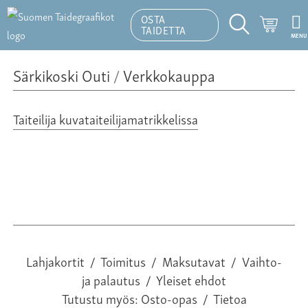
OSTA
Ostosk
TAIDETTA
MENU
Hakutoiminto
Särkikoski Outi
/
Verkkokauppa
Taiteilija kuvataiteilijamatrikkelissa
Lahjakortit
/
Toimitus
/
Maksutavat
/
Vaihto-
ja palautus
/
Yleiset ehdot
Tutustu myös:
Osto-opas
/
Tietoa