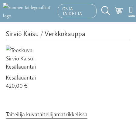
OSTA
Ostosk
TAIDETTA
MENU
Hakutoiminto
Sirviö Kaisu
/
Verkkokauppa
Kesälauantai
420,00 €
Taiteilija kuvataiteilijamatrikkelissa