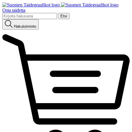
Osta taidetta
Etsi:
Hakutoiminto