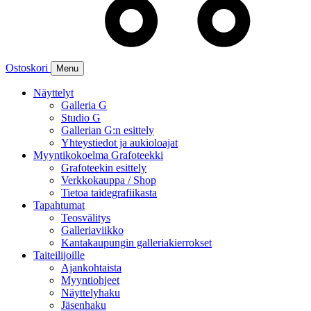
Ostoskori
Menu
Näyttelyt
Galleria G
Studio G
Gallerian G:n esittely
Yhteystiedot ja aukioloajat
Myyntikokoelma Grafoteekki
Grafoteekin esittely
Verkkokauppa / Shop
Tietoa taidegrafiikasta
Tapahtumat
Teosvälitys
Galleriaviikko
Kantakaupungin galleriakierrokset
Taiteilijoille
Ajankohtaista
Myyntiohjeet
Näyttelyhaku
Jäsenhaku