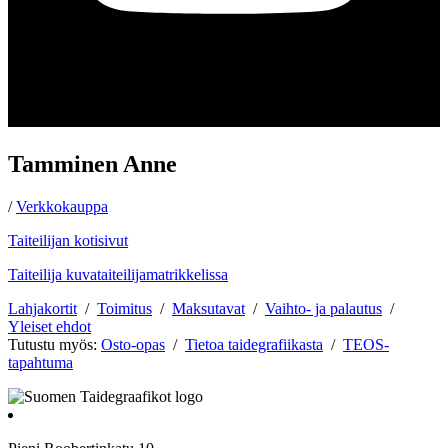
Tamminen Anne
/
Verkkokauppa
Taiteilijan kotisivut
Taiteilija kuvataiteilijamatrikkelissa
Lahjakortit
/
Toimitus
/
Maksutavat
/
Vaihto- ja palautus
/
Yleiset ehdot
Tutustu myös:
Osto-opas
/
Tietoa taidegrafiikasta
/
TEOS-
tapahtuma