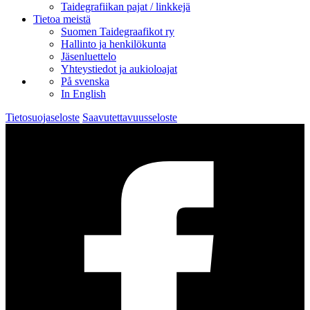
Taidegrafiikan pajat / linkkejä
Tietoa meistä
Suomen Taidegraafikot ry
Hallinto ja henkilökunta
Jäsenluettelo
Yhteystiedot ja aukioloajat
På svenska
In English
Tietosuojaseloste
Saavutettavuusseloste