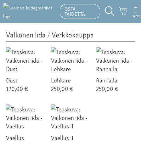
OSTA
Ostosk
TAIDETTA
MENU
Hakutoiminto
Valkonen Iida
/
Verkkokauppa
Dust
Lohkare
Rannalla
120,00 €
250,00 €
250,00 €
Vaellus
Vaellus II