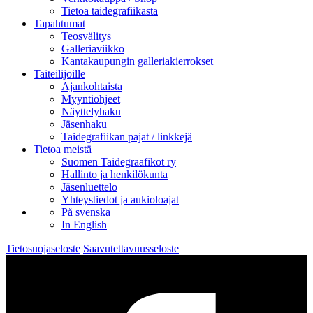
Tietoa taidegrafiikasta
Tapahtumat
Teosvälitys
Galleriaviikko
Kantakaupungin galleriakierrokset
Taiteilijoille
Ajankohtaista
Myyntiohjeet
Näyttelyhaku
Jäsenhaku
Taidegrafiikan pajat / linkkejä
Tietoa meistä
Suomen Taidegraafikot ry
Hallinto ja henkilökunta
Jäsenluettelo
Yhteystiedot ja aukioloajat
På svenska
In English
Tietosuojaseloste
Saavutettavuusseloste