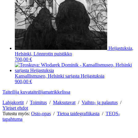
Heijastuksia,
Helsinki, Lönnrotin puistikko
700,00 €
Kansallismuseo, Helsinki sarjasta Heijastuksia
900,00 €
Taiteilija kuvataiteilijamatrikkelissa
Lahjakortit
/
Toimitus
/
Maksutavat
/
Vaihto- ja palautus
/
Yleiset ehdot
Tutustu myös:
Osto-opas
/
Tietoa taidegrafiikasta
/
TEOS-
tapahtuma