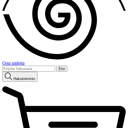
Osta taidetta
Etsi:
Hakutoiminto