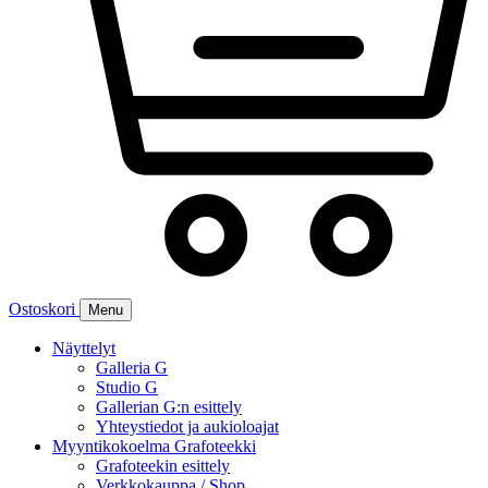
Ostoskori
Menu
Näyttelyt
Galleria G
Studio G
Gallerian G:n esittely
Yhteystiedot ja aukioloajat
Myyntikokoelma Grafoteekki
Grafoteekin esittely
Verkkokauppa / Shop