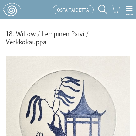
Ostoskor
OSTA TAIDETTA
MENU
Hakutoiminto
18. Willow
/
Lempinen Päivi
/
Verkkokauppa