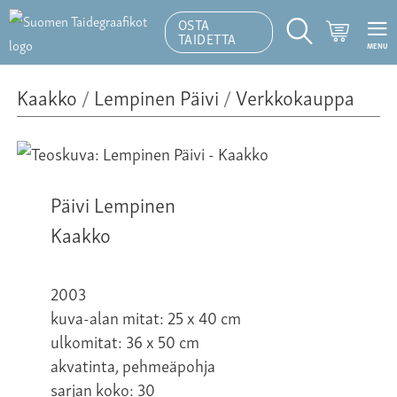
OSTA
Ostoskor
TAIDETTA
MENU
Hakutoiminto
Kaakko
/
Lempinen Päivi
/
Verkkokauppa
Päivi Lempinen
Kaakko
2003
kuva-alan mitat: 25 x 40 cm
ulkomitat: 36 x 50 cm
akvatinta, pehmeäpohja
sarjan koko: 30