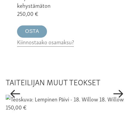
kehystämäton
250,00
€
OSTA
Kiinnostaako osamaksu?
TAITEILIJAN MUUT TEOKSET
18. Willow
150,00 €
15