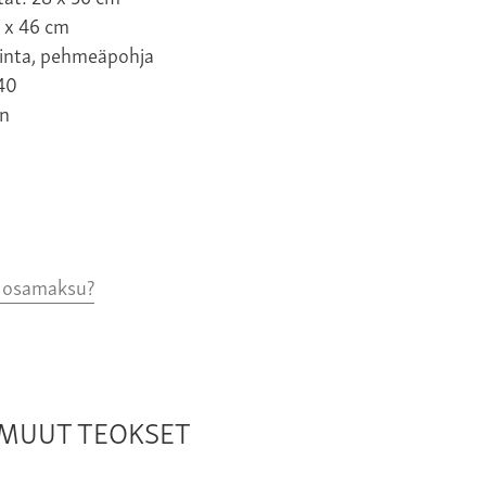
5 x 46 cm
tinta, pehmeäpohja
 40
n
o osamaksu?
N MUUT TEOKSET