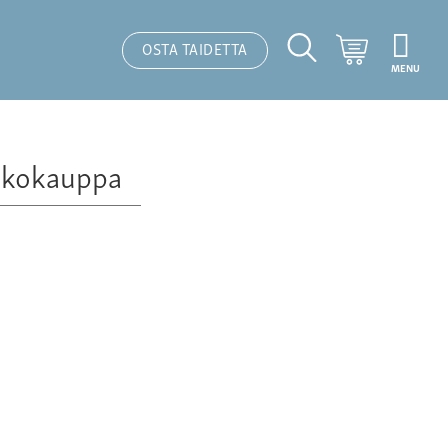
Ostoskori
OSTA TAIDETTA
MENU
Hakutoiminto
kkokauppa