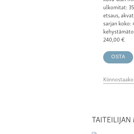
ulkomitat: 3
etsaus, akva
sarjan koko:
kehystämäto
240,00
€
OSTA
Kiinnostaak
TAITEILIJA