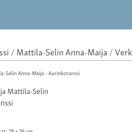
ssi
/
Mattila-Selin Anna-Maija
/
Ver
a Mattila-Selin
nssi
tat: 28 x 36 cm