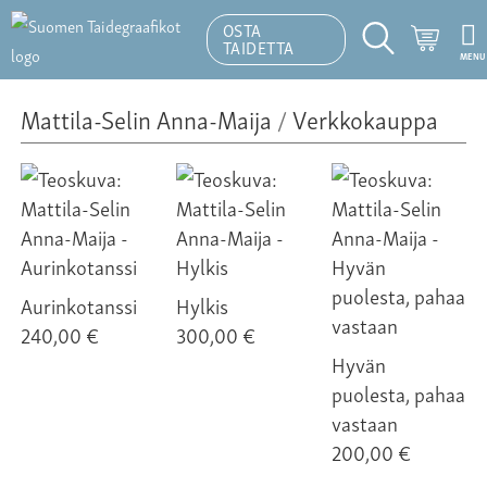
OSTA
Ostosk
TAIDETTA
MENU
Hakutoiminto
Mattila-Selin Anna-Maija
/
Verkkokauppa
Aurinkotanssi
Hylkis
240,00 €
300,00 €
Hyvän
puolesta, pahaa
vastaan
200,00 €