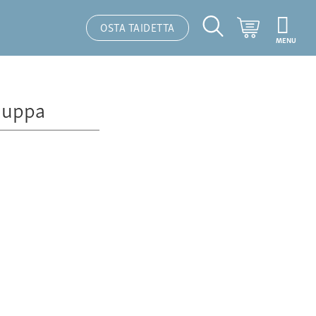
Ostoskori
OSTA TAIDETTA
MENU
Hakutoiminto
auppa