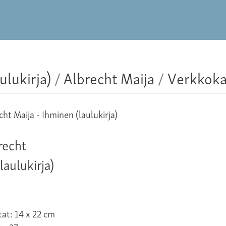
ulukirja)
/
Albrecht Maija
/
Verkkok
recht
laulukirja)
at: 14 x 22 cm