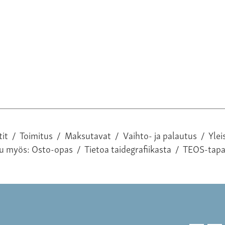
tit
/
Toimitus
/
Maksutavat
/
Vaihto- ja palautus
/
Ylei
tu myös:
Osto-opas
/
Tietoa taidegrafiikasta
/
TEOS-tap