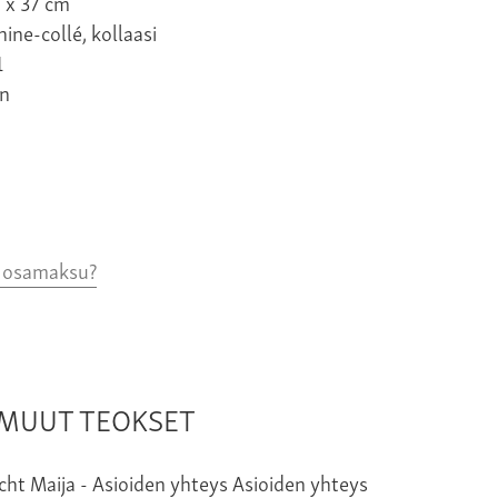
 x 37 cm
hine-collé, kollaasi
1
n
o osamaksu?
N MUUT TEOKSET
Asioiden yhteys