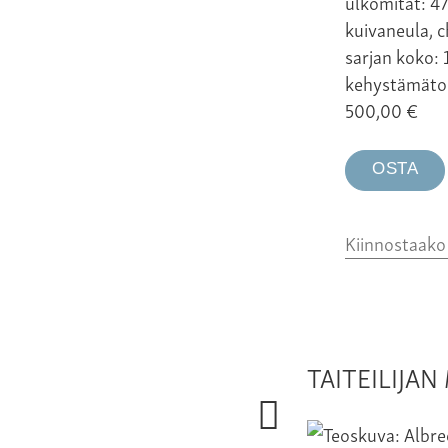
ulkomitat: 47
kuivaneula, c
sarjan koko: 
kehystämäto
500,00
€
OSTA
Kiinnostaak
TAITEILIJA