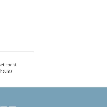
350,00 €
set ehdot
ahtuma