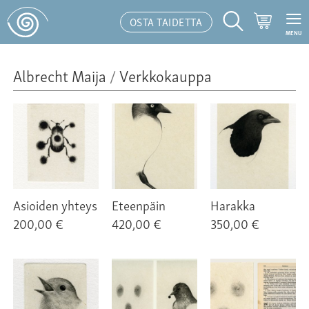
Ostoskor
OSTA TAIDETTA
MENU
Hakutoiminto
Albrecht Maija
/
Verkkokauppa
Asioiden yhteys
Eteenpäin
Harakka
200,00 €
420,00 €
350,00 €