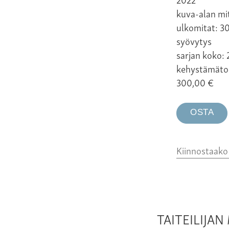
kuva-alan mit
ulkomitat: 30
syövytys
sarjan koko: 
kehystämäto
300,00
€
OSTA
Kiinnostaak
TAITEILIJA