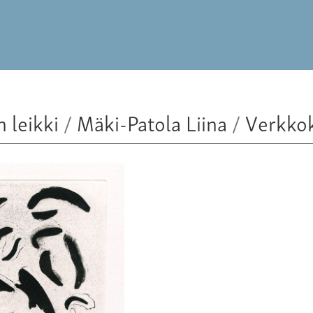
n leikki
/
Mäki-Patola Liina
/
Verkko