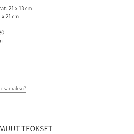
at: 21 x 13 cm
 x 21 cm
20
n
o osamaksu?
N MUUT TEOKSET