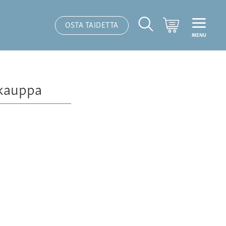
Ostoskori
OSTA TAIDETTA
MENU
Hakutoiminto
kauppa