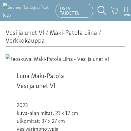
OSTA
Ostosk
TAIDETTA
MENU
Hakutoiminto
Vesi ja unet VI
/
Mäki-Patola Liina
/
Verkkokauppa
Liina Mäki-Patola
Vesi ja unet VI
2023
kuva-alan mitat: 21 x 17 cm
ulkomitat: 37 x 27 cm
vesivärimonotypia