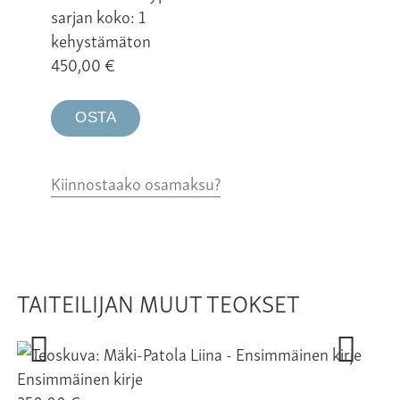
sarjan koko: 1
kehystämäton
450,00
€
OSTA
Kiinnostaako osamaksu?
TAITEILIJAN MUUT TEOKSET
Ensimmäinen kirje
ra