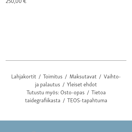
250,00 €
25
Lahjakortit
/
Toimitus
/
Maksutavat
/
Vaihto-
ja palautus
/
Yleiset ehdot
Tutustu myös:
Osto-opas
/
Tietoa
taidegrafiikasta
/
TEOS-tapahtuma