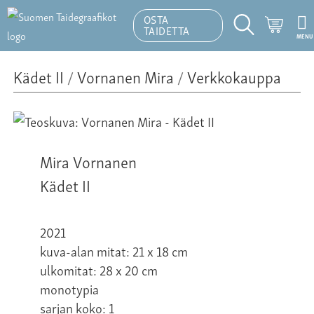
OSTA
Ostosk
TAIDETTA
MENU
Hakutoiminto
Kädet II
/
Vornanen Mira
/
Verkkokauppa
Mira Vornanen
Kädet II
2021
kuva-alan mitat: 21 x 18 cm
ulkomitat: 28 x 20 cm
monotypia
sarjan koko: 1