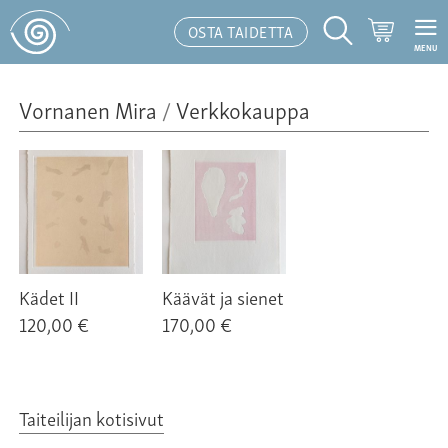
Ostoskor
OSTA TAIDETTA
MENU
Hakutoiminto
Vornanen Mira
/
Verkkokauppa
Kädet II
Käävät ja sienet
120,00 €
170,00 €
Taiteilijan kotisivut