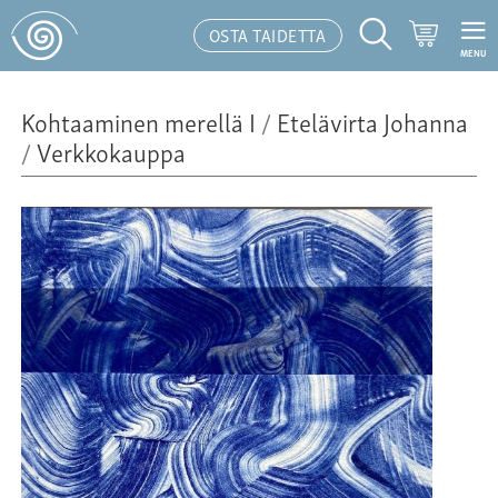
Ostoskor
OSTA TAIDETTA
MENU
Hakutoiminto
Kohtaaminen merellä I
/
Etelävirta Johanna
/
Verkkokauppa