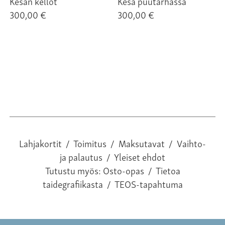
Kesän kellot
Kesä puutarhassa
300,00 €
300,00 €
Lahjakortit
/
Toimitus
/
Maksutavat
/
Vaihto-
ja palautus
/
Yleiset ehdot
Tutustu myös:
Osto-opas
/
Tietoa
taidegrafiikasta
/
TEOS-tapahtuma