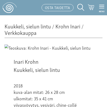
Ostoskor
OSTA TAIDETTA
MENU
Hakutoiminto
Kuukkeli, sielun lintu
/
Krohn Inari
/
Verkkokauppa
Inari Krohn
Kuukkeli, sielun lintu
2018
kuva-alan mitat: 26 x 28 cm
ulkomitat: 35 x 41 cm
viivasyövytys, vesiväri, chine-collé