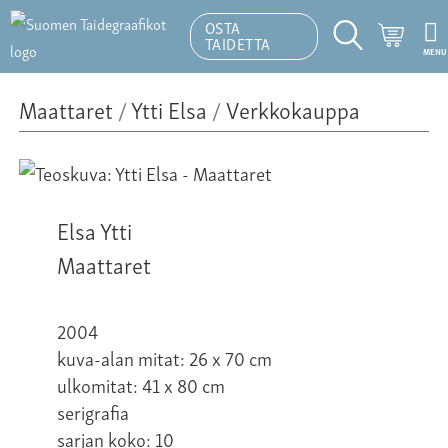
OSTA
Ostosk
TAIDETTA
MENU
Hakutoiminto
Maattaret
/
Ytti Elsa
/
Verkkokauppa
Elsa Ytti
Maattaret
2004
kuva-alan mitat: 26 x 70 cm
ulkomitat: 41 x 80 cm
serigrafia
sarjan koko: 10