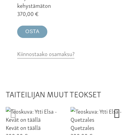
kehystämäton
370,00
€
OSTA
Kiinnostaako osamaksu?
TAITEILIJAN MUUT TEOKSET
Kevät on täällä
Quetzales