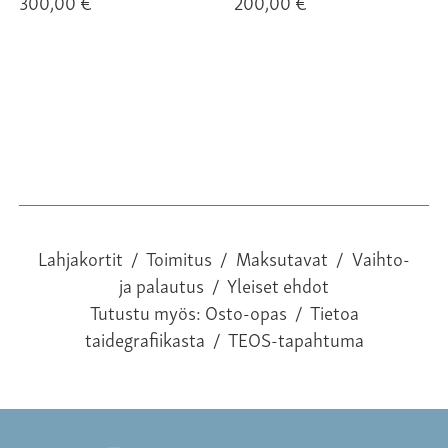
300,00 €
200,00 €
Lahjakortit
/
Toimitus
/
Maksutavat
/
Vaihto-
ja palautus
/
Yleiset ehdot
Tutustu myös:
Osto-opas
/
Tietoa
taidegrafiikasta
/
TEOS-tapahtuma