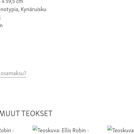
 x 59,5 cm
onotypia, Kynäruisku
1
n
o osamaksu?
N MUUT TEOKSET