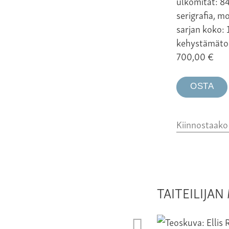
ulkomitat: 84
serigrafia, m
sarjan koko: 
kehystämäto
700,00
€
OSTA
Kiinnostaak
TAITEILIJA