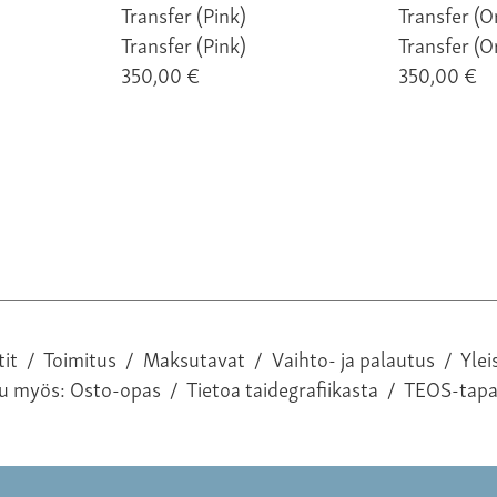
Transfer (Pink)
Transfer (O
350,00 €
350,00 €
tit
/
Toimitus
/
Maksutavat
/
Vaihto- ja palautus
/
Ylei
tu myös:
Osto-opas
/
Tietoa taidegrafiikasta
/
TEOS-tap