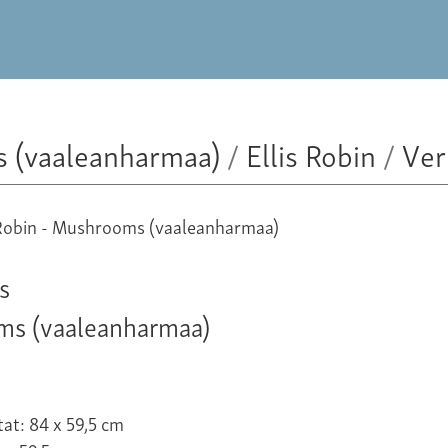
 (vaaleanharmaa)
/
Ellis Robin
/
Ver
s
s (vaaleanharmaa)
at: 84 x 59,5 cm