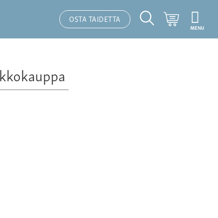
Ostoskori
OSTA TAIDETTA
MENU
Hakutoiminto
kkokauppa