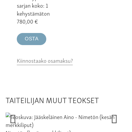
sarjan koko: 1
kehystämäton
780,00
€
OSTA
Kiinnostaako osamaksu?
TAITEILIJAN MUUT TEOKSET
To