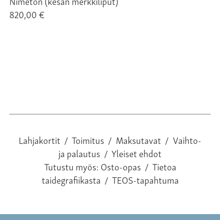
Nimetön (kesän merkkiliput)
12
820,00 €
Lahjakortit
/
Toimitus
/
Maksutavat
/
Vaihto-
ja palautus
/
Yleiset ehdot
Tutustu myös:
Osto-opas
/
Tietoa
taidegrafiikasta
/
TEOS-tapahtuma