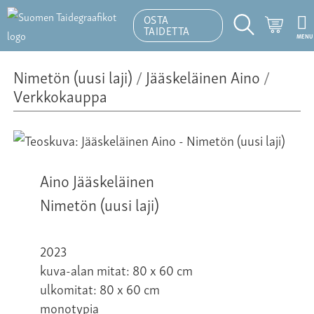
OSTA
Ostosk
TAIDETTA
MENU
Hakutoiminto
Nimetön (uusi laji)
/
Jääskeläinen Aino
/
Verkkokauppa
Aino Jääskeläinen
Nimetön (uusi laji)
2023
kuva-alan mitat: 80 x 60 cm
ulkomitat: 80 x 60 cm
monotypia