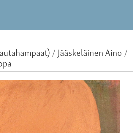
(rautahampaat)
/
Jääskeläinen Aino
/
ppa