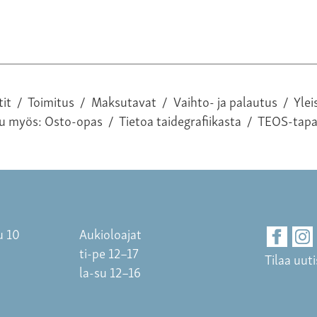
tit
/
Toimitus
/
Maksutavat
/
Vaihto- ja palautus
/
Ylei
tu myös:
Osto-opas
/
Tietoa taidegrafiikasta
/
TEOS-tap
u 10
Aukioloajat
ti-pe 12–17
Tilaa uuti
la-su 12–16