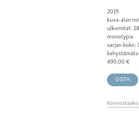
2019
kuva-alan mi
ulkomitat: 2
monotypia
sarjan koko: 
kehystämäto
490,00
€
OSTA
Kiinnostaak