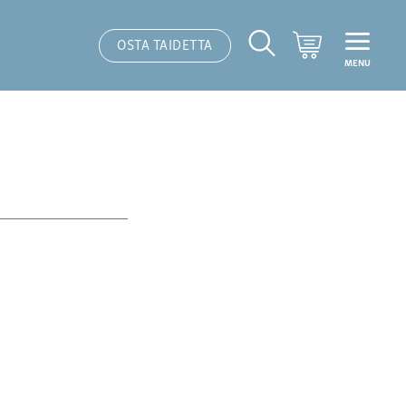
Ostoskori
OSTA TAIDETTA
MENU
Hakutoiminto