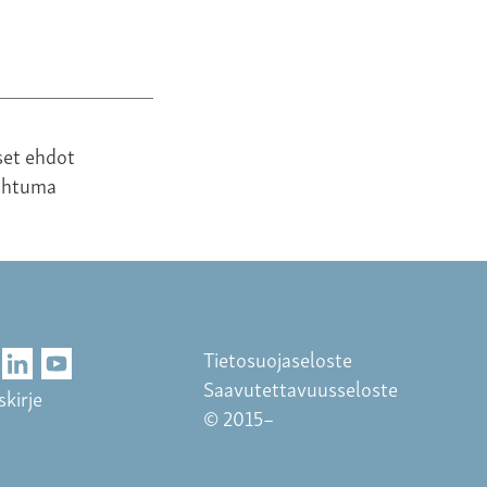
set ehdot
ahtuma
Tietosuojaseloste
Saavutettavuusseloste
skirje
© 2015–