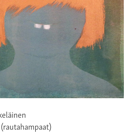
keläinen
 (rautahampaat)